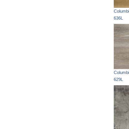
Columb
636L
Columb
629L