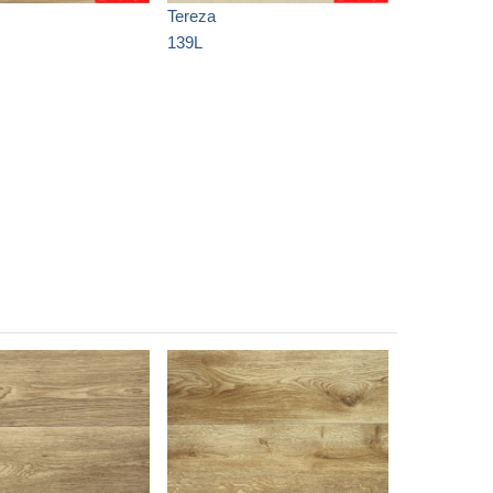
Tereza
139L