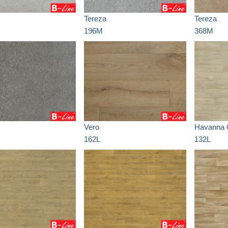
Tereza
Tereza
196M
368M
Vero
Havanna
162L
132L