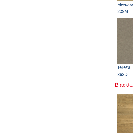
Meadow
239M
Tereza
863D
Blackte