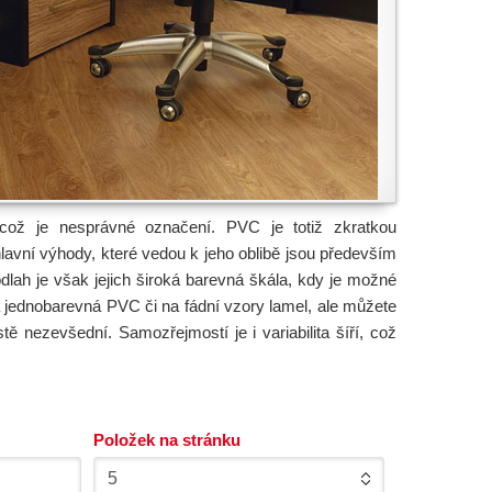
ož je nesprávné označení. PVC je totiž zkratkou
hlavní výhody, které vedou k jeho oblibě jsou především
dlah je však jejich široká barevná škála, kdy je možné
a jednobarevná PVC či na fádní vzory lamel, ale můžete
ě nezevšední. Samozřejmostí je i variabilita šíří, což
Položek na stránku
5