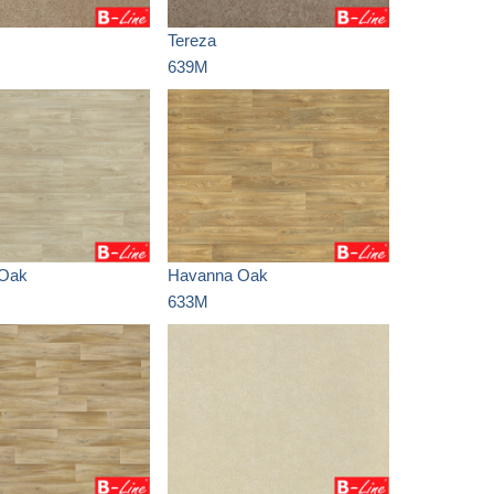
Tereza
639M
 Oak
Havanna Oak
633M