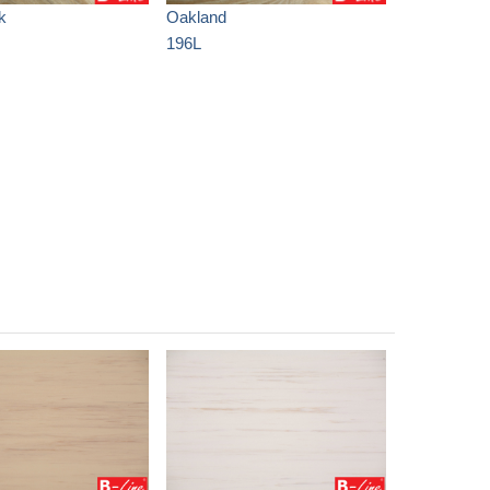
k
Oakland
196L