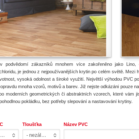
v podvědomí zákazníků mnohem více zakořeněno jako Lino, c
chloridu, je jednou z nejpoužívanějších krytin po celém světě. Mezi 
votnost, vysoká odolnost a široké využití. Největší výhodou PVC po
z opravdu mnoha vzorů, motivů a barev. Již nejste odkázáni pouze n
po moderních geometrických či abstraktních vzorech, které vám jist
 pohodlnou pokládku, bez potřeby slepování a nastavování krytiny.
VC
Tloušťka
Název PVC
- nezáleží -
- nezáleží -