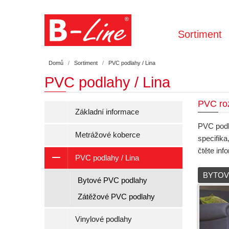
Sortiment
Domů
Sortiment
PVC podlahy / Lina
PVC podlahy / Lina
PVC ro
Základní informace
PVC podla
Metrážové koberce
specifika
čtěte inf
PVC podlahy / Lina
BYTOV
Bytové PVC podlahy
Zátěžové PVC podlahy
Vinylové podlahy