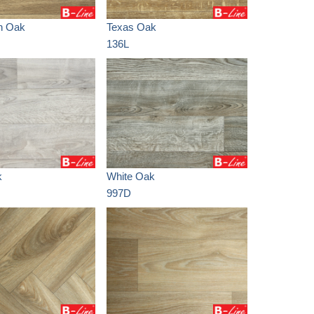
n Oak
Texas Oak
136L
k
White Oak
997D