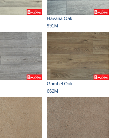
Havana Oak
991M
Gambel Oak
662M