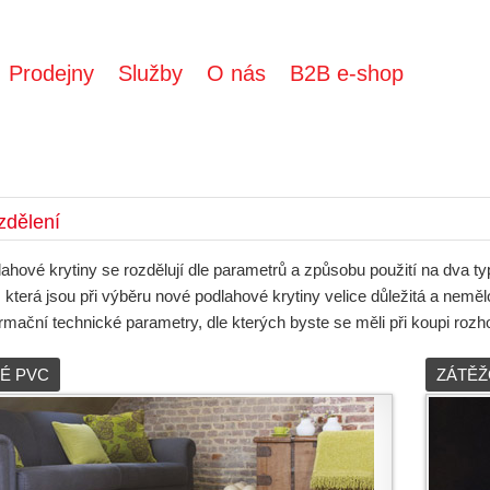
Prodejny
Služby
O nás
B2B e-shop
zdělení
hové krytiny se rozdělují dle parametrů a způsobu použití na dva t
, která jsou při výběru nové podlahové krytiny velice důležitá a nemě
ormační technické parametry, dle kterých byste se měli při koupi rozh
É PVC
ZÁTĚŽ