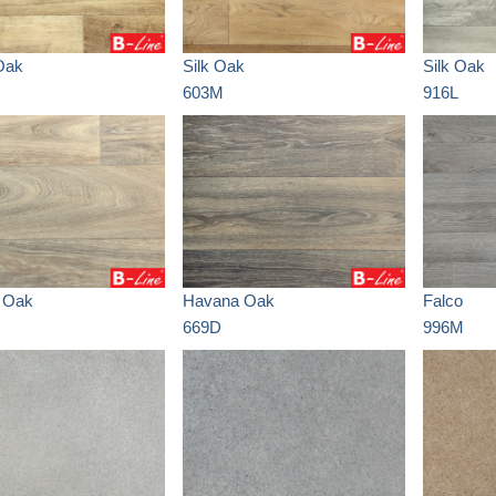
Oak
Silk Oak
Silk Oak
603M
916L
 Oak
Havana Oak
Falco
669D
996M