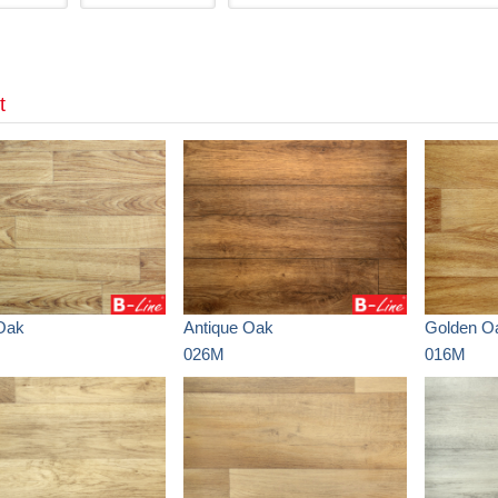
t
Oak
Antique Oak
Golden O
026M
016M