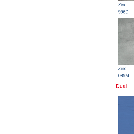
Zinc
996D
Zinc
099M
Dual