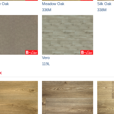
 Oak
Meadow Oak
Silk Oak
336M
338M
Vero
119L
x