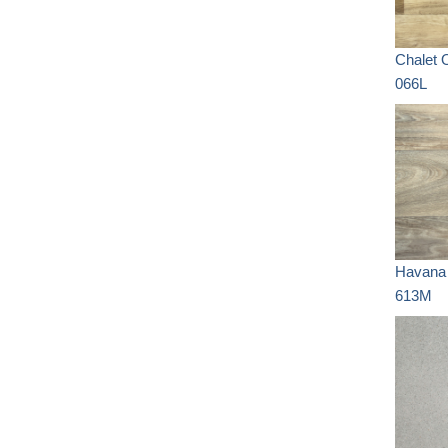
Chalet 
066L
Havana
613M