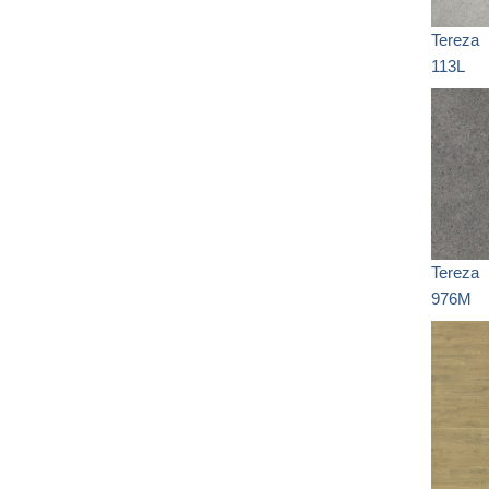
Tereza
113L
Tereza
976M