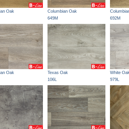
ian Oak
Columbian Oak
Columbia
649M
692M
ian Oak
Texas Oak
White Oa
106L
979L