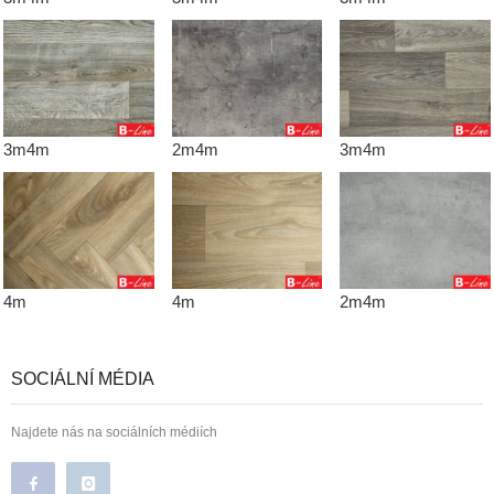
3m4m
2m4m
3m4m
4m
4m
2m4m
SOCIÁLNÍ MÉDIA
Najdete nás na sociálních médiích