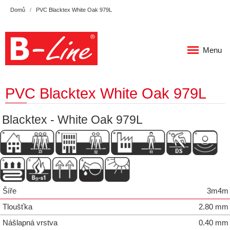
Domů
PVC Blacktex White Oak 979L
Menu
PVC Blacktex White Oak 979L
Blacktex - White Oak 979L
Šíře
3m4m
Tloušťka
2.80 mm
Nášlapná vrstva
0.40 mm