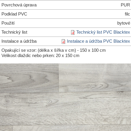
Povrchová úprava
PUR
Podklad PVC
filc
Použití
bytové
Technický list
Technický list PVC Blacktex
Instalace a údržba
Instalace a údržba PVC Blacktex
Opakující se vzor: (délka x šířka v cm) - 150 x 100 cm
Velikost dlaždic nebo prken: 20 x 150 cm