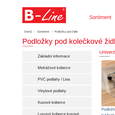
Sortiment
Domů
Sortiment
Podložky pod židle
Podložky pod kolečkové žid
Univer
Základní informace
Metrážové koberce
PVC podlahy / Lina
Vinylové podlahy
Kusové koberce
Podlož
Luxusní koberce kusové