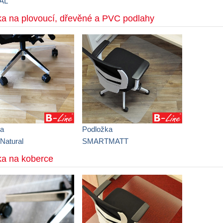
AL
a na plovoucí, dřevěné a PVC podlahy
ka
Podložka
Natural
SMARTMATT
ka na koberce