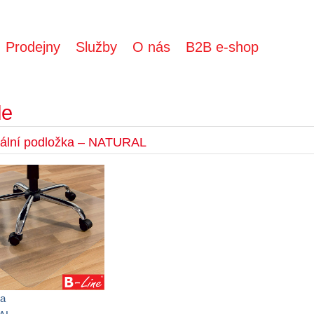
Prodejny
Služby
O nás
B2B e-shop
le
zální podložka – NATURAL
ka