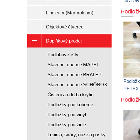
NATUR
Podložk
Linoleum (Marmoleum)
Objektové čtverce
Doplňkový prodej
Podlahové lišty
Stavební chemie MAPEI
Stavební chemie BRALEP
Podlož
Stavební chemie SCHÖNOX
PETEX 
Čištění a údržba krytin
Podlož
Podložky pod koberce
Podložky pod vinyl
Podložky pod židle
Lepidla, sváry, nože a pásky