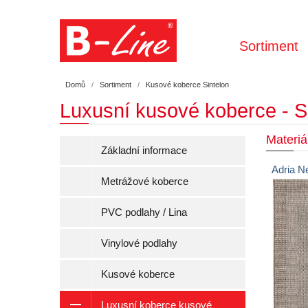
Sortiment
Domů
Sortiment
Kusové koberce Sintelon
Luxusní kusové koberce - S
Materiá
Základní informace
Adria N
Metrážové koberce
PVC podlahy / Lina
Vinylové podlahy
Kusové koberce
Luxusní koberce kusové