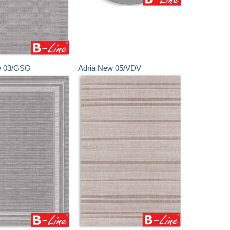
w
03/GSG
Adria New
05/VDV