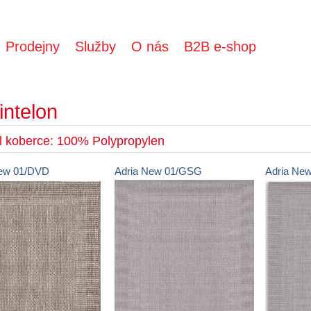
Prodejny
Služby
O nás
B2B e-shop
intelon
l koberce: 100% Polypropylen
ew
01/DVD
Adria New
01/GSG
Adria Ne