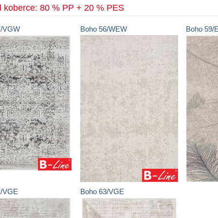
ál koberce: 80 % PP + 20 % PES
7/VGW
Boho
56/WEW
Boho
59/
ránky
2/VGE
Boho
63/VGE