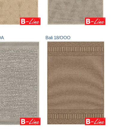
DA
Bali
18/OOO