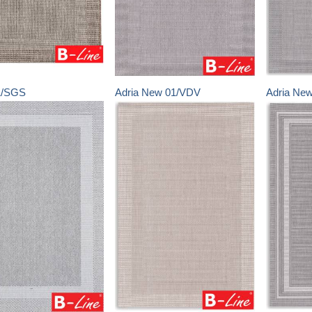
1/SGS
Adria New
01/VDV
Adria Ne