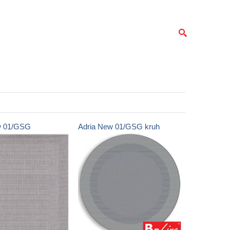
w
01/GSG
Adria New
01/GSG kruh