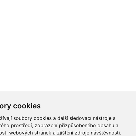
ory cookies
PRO OBCHODNÍ PARTNERY
vají soubory cookies a další sledovací nástroje s
Informace pro obchodní partnery
ského prostředí, zobrazení přizpůsobeného obsahu a
Přihlášení zaregistrovaného
sti webových stránek a zjištění zdroje návštěvnosti.
Registrace nového partnera