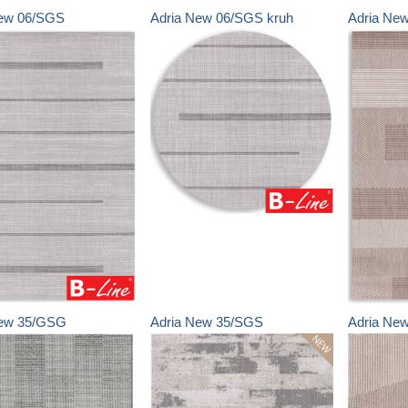
ew
06/SGS
Adria New
06/SGS kruh
Adria Ne
ew
35/GSG
Adria New
35/SGS
Adria Ne