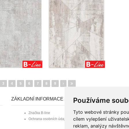
3
4
5
6
7
8
9
Používáme soub
ZÁKLADNÍ INFORMACE
Tyto webové stránky použí
Značka B-line
cílem vylepšení uživatel
Ochrana osobních údajů
reklam, analýzy návštěvno