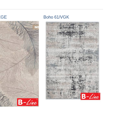
EGE
Boho
61/VGK