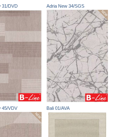
w
31/DVD
Adria New
34/SGS
w
45/VDV
Bali
01/AVA