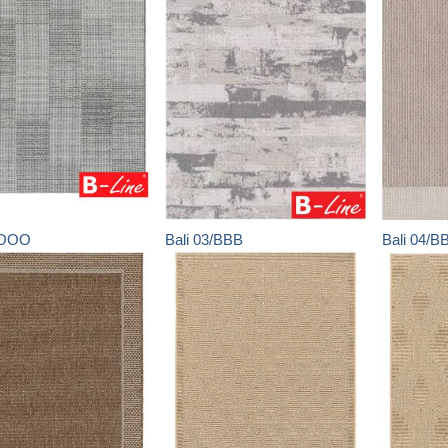
/OOO
Bali
03/BBB
Bali
04/B