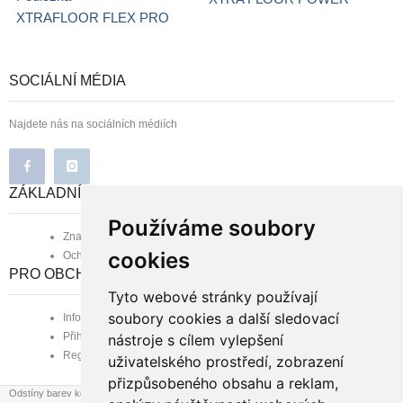
XTRAFLOOR FLEX PRO
SOCIÁLNÍ MÉDIA
Najdete nás na sociálních médiích
ZÁKLADNÍ INFORMACE
Používáme soubory
Značka B-line
cookies
Ochrana osobních údajů
PRO OBCHODNÍ PARTNERY
Tyto webové stránky používají
soubory cookies a další sledovací
Informace pro obchodní partnery
Přihlášení zaregistrovaného
nástroje s cílem vylepšení
Registrace nového partnera
uživatelského prostředí, zobrazení
přizpůsobeného obsahu a reklam,
Odstíny barev koberců se mohou při zobrazení na různých monitorech mírně lišit od