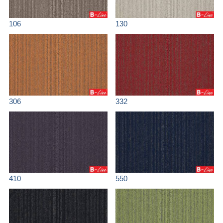
106
130
306
332
410
550