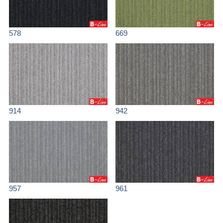
578
669
914
942
957
961