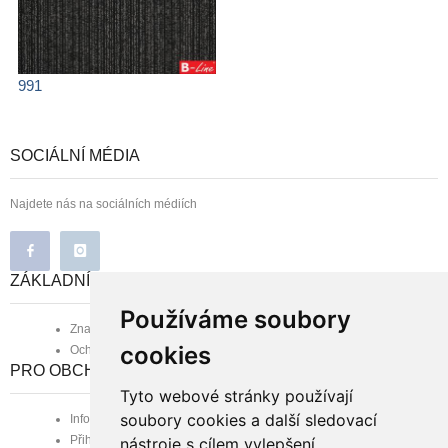
991
SOCIÁLNÍ MÉDIA
Najdete nás na sociálních médiích
ZÁKLADNÍ INFORMACE
Používáme soubory
Značka B-line
cookies
Ochrana osobních údajů
PRO OBCHODNÍ PARTNERY
Tyto webové stránky používají
soubory cookies a další sledovací
Informace pro obchodní partnery
Přihlášení zaregistrovaného
nástroje s cílem vylepšení