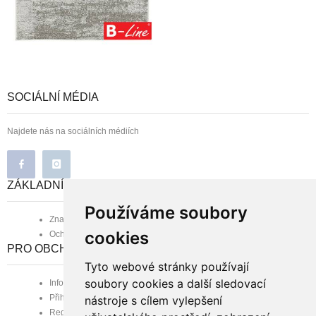
SOCIÁLNÍ MÉDIA
Najdete nás na sociálních médiích
ZÁKLADNÍ INFORMACE
Používáme soubory
Značka B-line
cookies
Ochrana osobních údajů
PRO OBCHODNÍ PARTNERY
Tyto webové stránky používají
soubory cookies a další sledovací
Informace pro obchodní partnery
Přihlášení zaregistrovaného
nástroje s cílem vylepšení
Registrace nového partnera