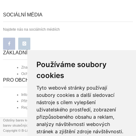
SOCIÁLNÍ MÉDIA
Najdete nás na sociálních médiích
ZÁKLADNÍ INFORMACE
Používáme soubory
Značka B-line
cookies
Ochrana osobních údajů
PRO OBCHODNÍ PARTNERY
Tyto webové stránky používají
soubory cookies a další sledovací
Informace pro obchodní partnery
Přihlášení zaregistrovaného
nástroje s cílem vylepšení
Registrace nového partnera
uživatelského prostředí, zobrazení
přizpůsobeného obsahu a reklam,
Odstíny barev koberců se mohou při zobrazení na různých monitorech mírně lišit od
analýzy návštěvnosti webových
barev skutečných.
stránek a zjištění zdroje návštěvnosti.
Copyright © B-Line.cz, 2026