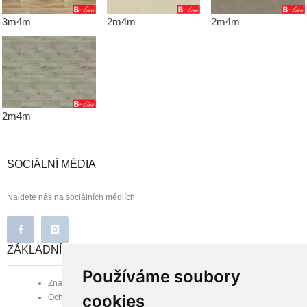
3m4m
2m4m
2m4m
2m4m
SOCIÁLNÍ MÉDIA
Najdete nás na sociálních médiích
ZÁKLADNÍ INFORMACE
Používáme soubory
Značka B-line
cookies
Ochrana osobních údajů