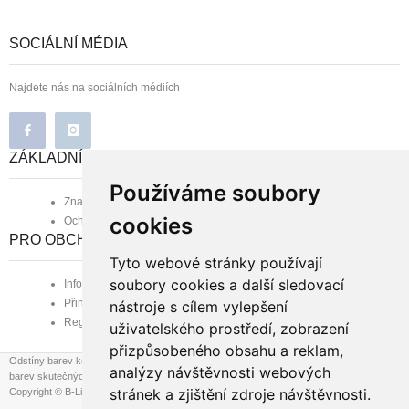
SOCIÁLNÍ MÉDIA
Najdete nás na sociálních médiích
ZÁKLADNÍ INFORMACE
Používáme soubory
Značka B-line
cookies
Ochrana osobních údajů
PRO OBCHODNÍ PARTNERY
Tyto webové stránky používají
soubory cookies a další sledovací
Informace pro obchodní partnery
Přihlášení zaregistrovaného
nástroje s cílem vylepšení
Registrace nového partnera
uživatelského prostředí, zobrazení
přizpůsobeného obsahu a reklam,
Odstíny barev koberců se mohou při zobrazení na různých monitorech mírně lišit od
analýzy návštěvnosti webových
barev skutečných.
stránek a zjištění zdroje návštěvnosti.
Copyright © B-Line.cz, 2026